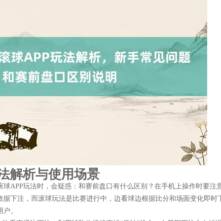
P玩法解析与使用场景
触滚球APP玩法时，会疑惑：和赛前盘口有什么区别？在手机上操作时要注
数据下注，而滚球玩法是比赛进行中，边看球边根据比分和场面变化即时
用户。