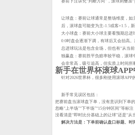
赛前下注讲究“判断方向”，滚球则叠加
让球盘：赛前让球通常是整场维度，如主
后，滚球盘可能变为主-1.5或客+1.5
大小球盘：赛前大小球主要看预期总进球数
0:0时盘会逐渐下调，有球后又会抬高
总进球玩法是包含全场，但也有“从当前
独赢盘：赛前胜平负赔率较平稳，滚球
会非常高，吸引追高，但实质上时间所
新手在世界杯滚球AP
针对2026世界杯，很多刚使用滚球A
新手常见误区包括：
把赛前盘当滚球盘下单，没有意识到下单的
忽略“上半场”“下半场”“15分钟区间”等
没看清是“即时比分基础上的让球”还是“
解决方法是：下单前确认盘口标题、时