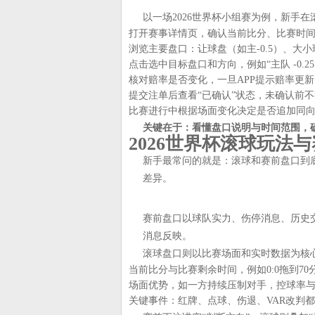
以一场2026世界杯小组赛为例，新手在
打开赛事详情页，确认当前比分、比赛时
浏览主要盘口：让球盘（如主-0.5）、大
点击选中目标盘口和方向，例如“主队 -0.2
核对赔率是否变化，一旦APP提示赔率更
提交注单后查看“已确认”状态，未确认前
比赛进行中根据场面变化决定是否追加同
关键在于：看懂盘口说明与时间范围，
2026世界杯滚球玩法
新手最常问的就是：滚球和赛前盘口到
差异。
赛前盘口以球队实力、伤停消息、历史
消息反映。
滚球盘口则以比赛场面和实时数据为核
当前比分与比赛剩余时间，例如0:0拖到70分
场面优势，如一方持续压制对手，控球率
关键事件：红牌、点球、伤退、VAR改判