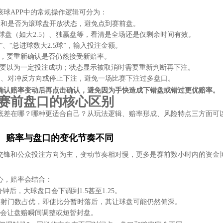
滚球APP中的常规操作逻辑可分为：
间和是否为滚球盘开放状态，避免点到赛前盘。
小球盘（如大2.5）、独赢盘等，看清是全场还是仅剩余时间有效。
5”、“总进球数大2.5球”，输入投注金额。
新，要重新确认是否仍然接受新赔率。
不要以为一定投注成功；状态显示被取消时需要重新判断再下注。
向、对冲反方向或停止下注，避免一场比赛下注过多盘口。
确认赔率变动后再点击确认，避免因为手快造成下错盘或错过更优赔率。
与赛前盘口的核心区别
底差在哪？哪种更适合自己？从玩法逻辑、赔率形成、风险特点三方面可
赔率与盘口的变化节奏不同
交锋和公众投注方向为主，变动节奏相对慢，更多是赛前数小时内的资金
心，赔率会结合：
钟后，大球盘口会下调到1.5甚至1.25。
与射门数占优，即使比分暂时落后，其让球盘可能仍然偏深。
都会让盘赔瞬间调整或短暂封盘。