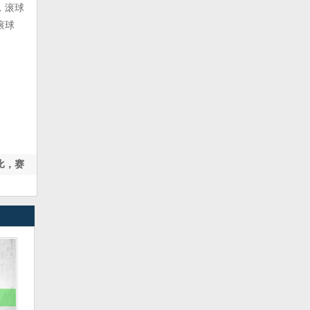
，滚球
滚球
比，赛