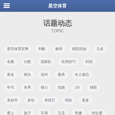
星空体育
话题动态
TOPIC
星空体育官网
判断
赌球
精彩回放
几名
名额
分配
国家队
实用技巧
时段
黄金
镜头
选对
最具
令人难忘
年代
各界
核心
也能
2分
独取
袁励岑
多哈
单双打
同款
更多
爱上
孩子
不再
又见
李娜
对抗赛