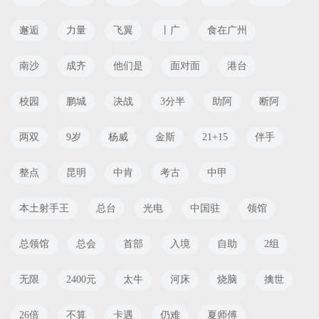
邂逅
力量
飞翼
丨广
食在广州
南沙
成齐
他们是
面对面
港台
校园
鹏城
决战
3分半
助阿
断阿
两双
9岁
杨威
金斯
21+15
伴手
整点
昆明
中肯
考古
中甲
本土射手王
总台
光电
中国驻
领馆
总领馆
总会
首部
入境
自助
2组
无限
2400元
太牛
河床
烧脑
擒世
26倍
不算
卡遇
仍难
夏师傅